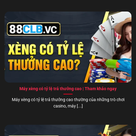
Máy xèng có tỷ lệ trả thưởng cao | Tham khảo ngay
Máy xèng có tỷ lệ trả thưởng cao thường của những trò chơi
casino, máy [...]