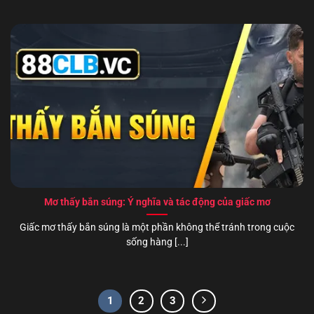
Mơ thấy bắn súng: Ý nghĩa và tác động của giấc mơ
Giấc mơ thấy bắn súng là một phần không thể tránh trong cuộc
sống hàng [...]
1
2
3