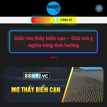
Bỏ
qua
nội
dung
ĐĂNG KÝ
ĐĂNG NHẬP
Giấc mơ thấy biển cạn – Giải mã ý
nghĩa từng tình huống