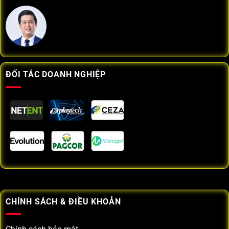
ĐỐI TÁC DOANH NGHIỆP
CHÍNH SÁCH & ĐIỀU KHOẢN