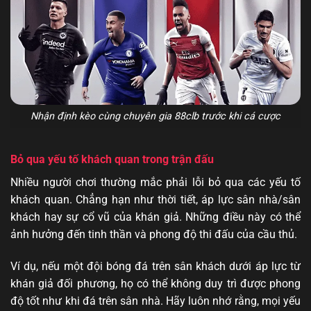
Nhận định kèo cùng chuyên gia 88clb trước khi cá cược
Bỏ qua yếu tố khách quan trong trận đấu
Nhiều người chơi thường mắc phải lỗi bỏ qua các yếu tố
khách quan. Chẳng hạn như thời tiết, áp lực sân nhà/sân
khách hay sự cổ vũ của khán giả. Những điều này có thể
ảnh hưởng đến tinh thần và phong độ thi đấu của cầu thủ.
Ví dụ, nếu một đội bóng đá trên sân khách dưới áp lực từ
khán giả đối phương, họ có thể không duy trì được phong
độ tốt như khi đá trên sân nhà. Hãy luôn nhớ rằng, mọi yếu