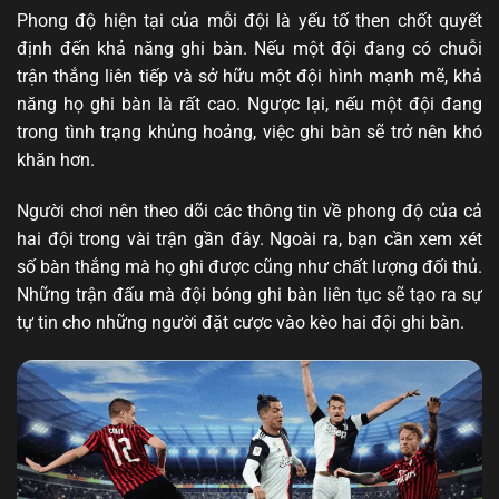
Phong độ hiện tại của mỗi đội là yếu tố then chốt quyết
định đến khả năng ghi bàn. Nếu một đội đang có chuỗi
trận thắng liên tiếp và sở hữu một đội hình mạnh mẽ, khả
năng họ ghi bàn là rất cao. Ngược lại, nếu một đội đang
trong tình trạng khủng hoảng, việc ghi bàn sẽ trở nên khó
khăn hơn.
Người chơi nên theo dõi các thông tin về phong độ của cả
hai đội trong vài trận gần đây. Ngoài ra, bạn cần xem xét
số bàn thắng mà họ ghi được cũng như chất lượng đối thủ.
Những trận đấu mà đội bóng ghi bàn liên tục sẽ tạo ra sự
tự tin cho những người đặt cược vào kèo hai đội ghi bàn.