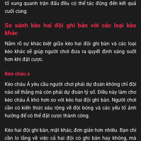
tố xung quanh trận đấu đều có thể tác động đến kết quả
cuối cùng.
So sánh kèo hai đội ghi bàn với các loại kèo
khác
Nắm rõ sự khác biệt giữa kèo hai đội ghi bàn và các loại
kèo khác sẽ giúp người chơi đưa ra quyết định sáng suốt
hơn khi đặt cược.
Kèo châu á
Kèo châu Á yêu cầu người chơi phải dự đoán không chỉ đội
nào sẽ thắng mà còn phải dự đoán tỷ số. Điều này làm cho
kèo châu Á khó hơn so với kèo hai đội ghi bàn. Người chơi
cần có kiến thức sâu rộng về đội bóng và các yếu tố ảnh
hưởng để có thể đặt cược thành công.
Kèo hai đội ghi bàn, mặt khác, đơn giản hơn nhiều. Bạn chỉ
cần lo lắng về việc cả hai đội có ghi bàn hay không, mà