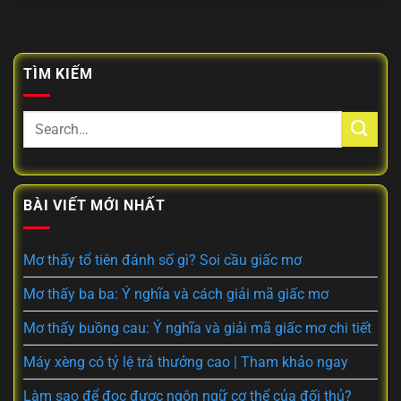
TÌM KIẾM
BÀI VIẾT MỚI NHẤT
Mơ thấy tổ tiên đánh số gì? Soi cầu giấc mơ
Mơ thấy ba ba: Ý nghĩa và cách giải mã giấc mơ
Mơ thấy buồng cau: Ý nghĩa và giải mã giấc mơ chi tiết
Máy xèng có tỷ lệ trả thưởng cao | Tham khảo ngay
Làm sao để đọc được ngôn ngữ cơ thể của đối thủ?