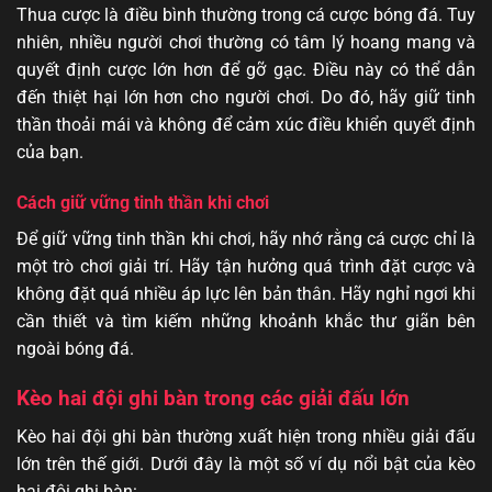
Thua cược là điều bình thường trong cá cược bóng đá. Tuy
nhiên, nhiều người chơi thường có tâm lý hoang mang và
quyết định cược lớn hơn để gỡ gạc. Điều này có thể dẫn
đến thiệt hại lớn hơn cho người chơi. Do đó, hãy giữ tinh
thần thoải mái và không để cảm xúc điều khiển quyết định
của bạn.
Cách giữ vững tinh thần khi chơi
Để giữ vững tinh thần khi chơi, hãy nhớ rằng cá cược chỉ là
một trò chơi giải trí. Hãy tận hưởng quá trình đặt cược và
không đặt quá nhiều áp lực lên bản thân. Hãy nghỉ ngơi khi
cần thiết và tìm kiếm những khoảnh khắc thư giãn bên
ngoài bóng đá.
Kèo hai đội ghi bàn trong các giải đấu lớn
Kèo hai đội ghi bàn thường xuất hiện trong nhiều giải đấu
lớn trên thế giới. Dưới đây là một số ví dụ nổi bật của kèo
hai đội ghi bàn: